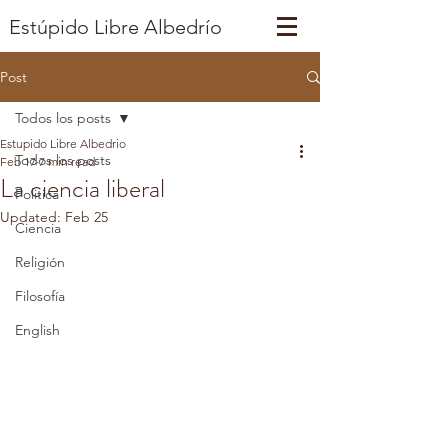
Estúpido
Libre
Albedrío
Post
Todos los posts
Estupido Libre Albedrio
Todos los posts
Feb 17
7 min read
La ciencia liberal
Politica
Updated:
Feb 25
Ciencia
Religión
Filosofía
English