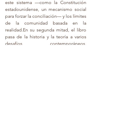
este sistema —como la Constitución 
estadounidense, un mecanismo social 
para forzar la conciliación— y los límites 
de la comunidad basada en la 
realidad.En su segunda mitad, el libro 
pasa de la historia y la teoría a varios 
desafíos contemporáneos, 
comenzando con la sorpresa 
epistémica más desagradable del siglo 
XXI: los medios digitales han resultado 
estar mejor adaptados a la indignación 
y la desinformación que a la 
conversación y el conocimiento. Son 
posibles arquitecturas digitales 
favorables a la verdad y, de hecho, ya 
están surgiendo, a medida que las 
plataformas comienzan a asumir 
responsabilidades institucionales 
respecto a la verdad. Sin embargo, 