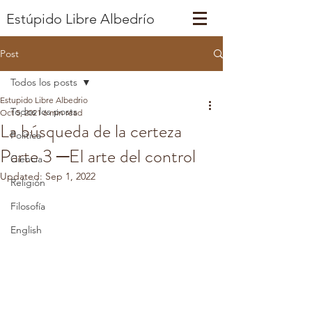
Estúpido
Libre
Albedrío
Post
Todos los posts
Estupido Libre Albedrio
Todos los posts
Oct 5, 2021
6 min read
La búsqueda de la certeza
Politica
Parte 3 ─El arte del control
Ciencia
Updated:
Sep 1, 2022
Religión
Filosofía
English