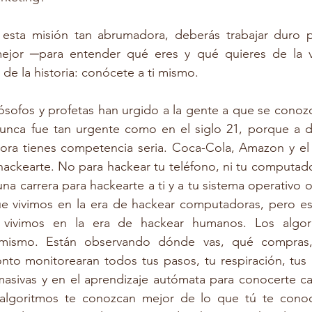
 esta misión tan abrumadora, deberás trabajar duro p
ejor ─para entender qué eres y qué quieres de la vi
de la historia: conócete a ti mismo. 
lósofos y profetas han urgido a la gente a que se conozc
unca fue tan urgente como en el siglo 21, porque a dif
hora tienes competencia seria. Coca-Cola, Amazon y el 
hackearte. No para hackear tu teléfono, ni tu computador
na carrera para hackearte a ti y a tu sistema operativo o
 vivimos en la era de hackear computadoras, pero esa
 vivimos en la era de hackear humanos. Los algori
mismo. Están observando dónde vas, qué compras,
to monitorearan todos tus pasos, tu respiración, tus l
asivas y en el aprendizaje autómata para conocerte cad
algoritmos te conozcan mejor de lo que tú te conoc