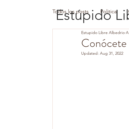
Estúpido
Li
Todos los posts
Politica
Estupido Libre Albedrio
A
Conócete 
Updated:
Aug 31, 2022