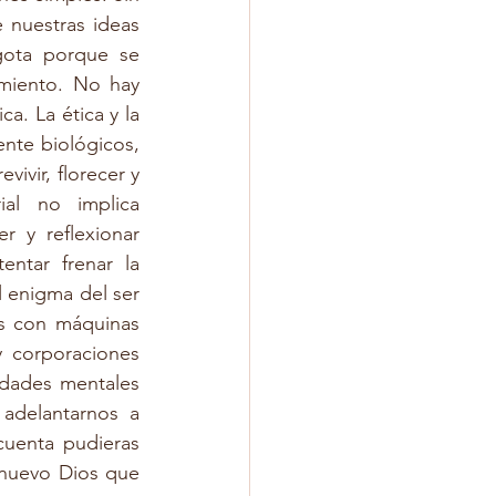
nuestras ideas 
ota porque se 
imiento. No hay 
a. La ética y la 
te biológicos, 
vir, florecer y 
al no implica 
 y reflexionar 
ntar frenar la 
enigma del ser 
 con máquinas 
y corporaciones 
idades mentales 
delantarnos a 
uenta pudieras 
 nuevo Dios que 