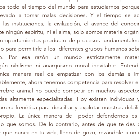
s todo el tiempo del mundo para estudiarnos porque 
levado a tomar malas decisiones. Y el tiempo se ag
, las instituciones, la civilización, el avance del conoc
e ningún espíritu, ni el alma, solo somos materia orgánic
omportamientos producto de procesos fundamentalmen
 para permitirle a los  diferentes grupos humanos sobrevi
ndo. Por esa razón un mundo estrictamente materi
ún nihilismo ni anarquismo moral inevitable. Entender
nica manera real de empatizar con los demás e inte
blemente, ahora tenemos competencia para resolver el 
rebro animal no puede competir en muchos aspectos
adas altamente especializadas. Hoy existen individuos 
rera frenética para descifrar y explotar nuestras debil
propio. La única manera de  poder defendernos es a
lo que somos. De lo contrario, antes de que te des c
iz que nunca en tu vida, lleno de gozo, rezándole a un