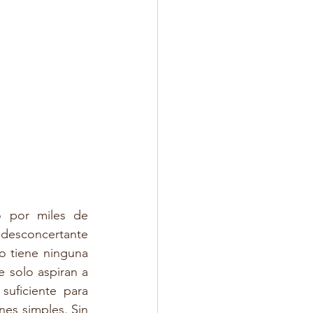
 por miles de 
 desconcertante 
o tiene ninguna 
solo aspiran a 
uficiente para 
es simples. Sin 