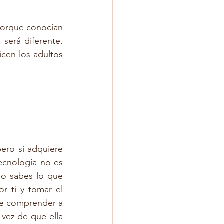
porque conocían 
será diferente. 
cen los adultos 
ro si adquiere 
ecnología no es 
no sabes lo que 
r ti y tomar el 
de comprender a 
vez de que ella 