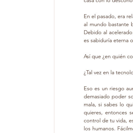
casa con lo descono
En el pasado, era re
al mundo bastante b
Debido al acelerado 
es sabiduría eterna o
Así que ¿en quién co
¿Tal vez en la tecnol
Eso es un riesgo au
demasiado poder sobr
mala, si sabes lo qu
quieres, entonces se
control de tu vida, 
los humanos. Fácilme