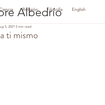
bre
Albedrío
Ciencia
Religión
Filosofía
English
ug 5, 2021
5 min read
a ti mismo