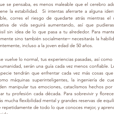
 que se pensaba, es menos maleable que el cerebro adol
ene la estabilidad.  Si intentas aferrarte a alguna ident
ble, corres el riesgo de quedarte atrás mientras el
ativa de vida seguirá aumentando, así que pudieras
il sin idea de lo que pasa a tu alrededor. Para manten
ente sino también socialmente─ necesitarás la habilid
antemente, incluso a la joven edad de 50 años. 
se vuelve lo normal, tus experiencias pasadas, así como l
humanidad, serán una guía cada vez menos confiable. Lo
ecie tendrán que enfrentar cada vez más cosas que 
omo máquinas superinteligentes, la ingeniería de cu
en manipular tus emociones, cataclismos hechos por e
r tu profesión cada década. Para sobrevivir y florec
s mucha flexibilidad mental y grandes reservas de equili
e repetidamente de todo lo que conoces mejor, y aprende